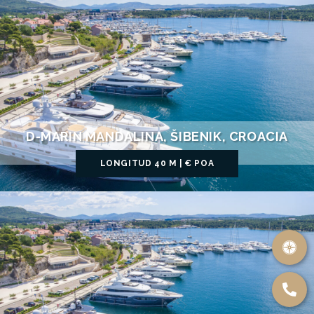
D-MARIN MANDALINA, ŠIBENIK, CROACIA
LONGITUD 40 M | € POA