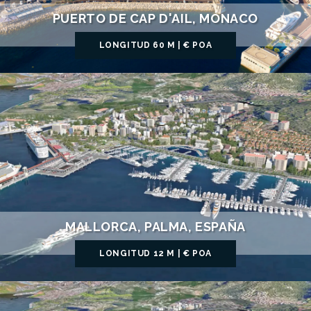
PUERTO DE CAP D'AIL, MÓNACO
LONGITUD 60 M | € POA
MALLORCA, PALMA, ESPAÑA
LONGITUD 12 M | € POA