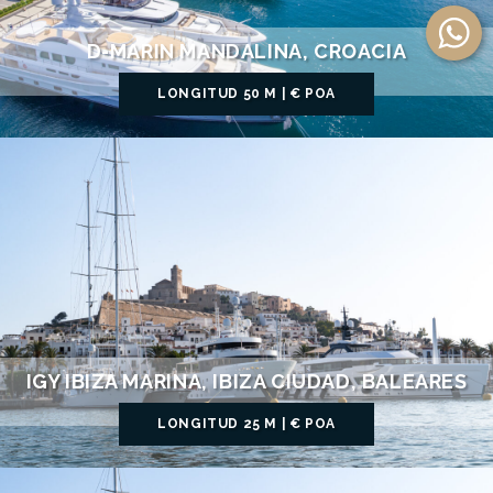
D-MARIN MANDALINA, CROACIA
LONGITUD 50 M | € POA
IGY IBIZA MARINA, IBIZA CIUDAD, BALEARES
LONGITUD 25 M | € POA