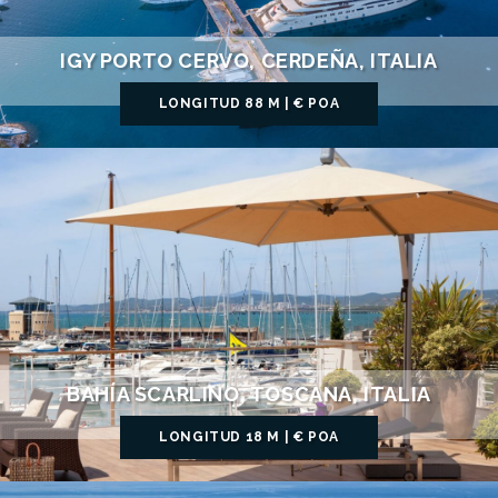
IGY PORTO CERVO, CERDEÑA, ITALIA
LONGITUD 88 M | € POA
BAHÍA SCARLINO, TOSCANA, ITALIA
LONGITUD 18 M | € POA