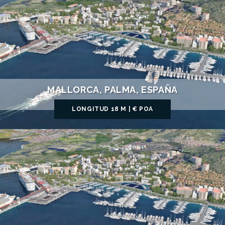
MALLORCA, PALMA, ESPAÑA
LONGITUD 18 M | € POA