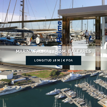
MARINA PALMA 12-60M, BALEARES
LONGITUD 18 M | € POA