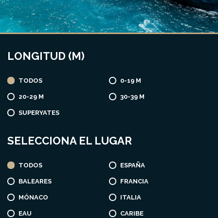
LONGITUD (M)
TODOS
0-19 M
20-29 M
30-39 M
SUPERYATES
SELECCIONA EL LUGAR
TODOS
ESPAÑA
BALEARES
FRANCIA
MÓNACO
ITALIA
EAU
CARIBE