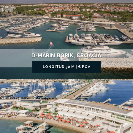
D-MARIN BORIK, CROACIA
LONGITUD 30 M | € POA