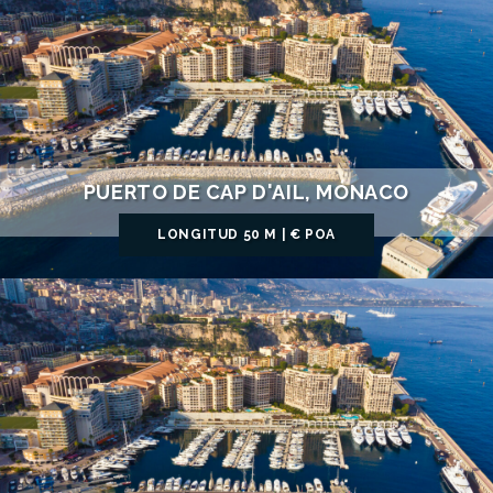
PUERTO DE CAP D'AIL, MÓNACO
LONGITUD 50 M | € POA