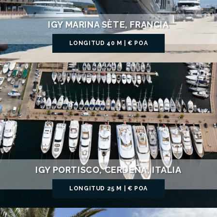
IGY MARINA SÈTE, FRANCIA
LONGITUD 40 M | € POA
IGY PORTISCO, CERDEÑA, ITALIA
LONGITUD 25 M | € POA