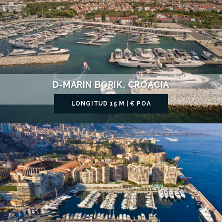
D-MARIN BORIK, CROACIA
LONGITUD 15 M | € POA