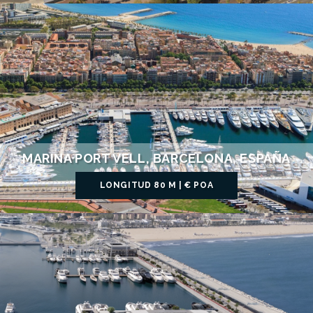
MARINA PORT VELL, BARCELONA, ESPAÑA
LONGITUD 80 M | € POA