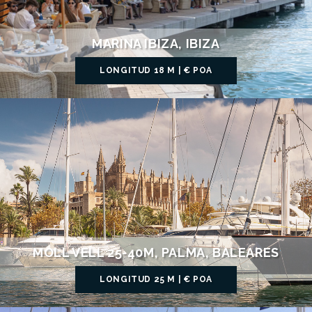
MARINA IBIZA, IBIZA
LONGITUD 18 M | € POA
MOLL VELL 25-40M, PALMA, BALEARES
LONGITUD 25 M | € POA