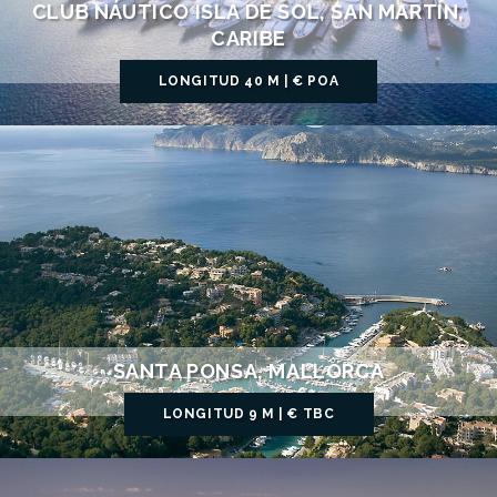
CLUB NÁUTICO ISLA DE SOL, SAN MARTÍN,
CARIBE
LONGITUD 40 M | € POA
SANTA PONSA, MALLORCA
LONGITUD 9 M | € TBC