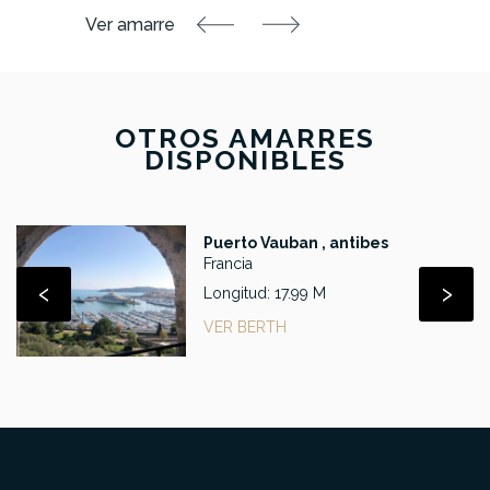
OTROS AMARRES
DISPONIBLES
Puerto Vauban , antibes
Francia
‹
›
Longitud: 17.99 M
VER BERTH