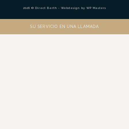
2026 © Direct Berth - Webdesign by
WP Masters
SU SERVICIO EN UNA LLAMADA