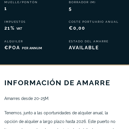
MUELLE/PONTÓN
BORRADOR (M)
1
5
IMPUESTOS
COSTE PORTUARIO ANUAL
21%
€0,00
VAT
ALQUILER
ESTADO DEL AMARRE
€POA
AVAILABLE
PER ANNUM
INFORMACIÓN DE AMARRE
Amarres desde 20-25M.
Tenemos, junto a las oportunidades de alquiler anual, la
opción de alquiler a largo plazo hasta 2026. Este puerto no