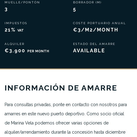
MUELLE/PONTÓN
BORRADOR (M)
3
5
IMPUESTOS
COSTE PORTUARIO ANUAL
21%
€3/M2/MONTH
VAT
ALQUILER
ESTADO DEL AMARRE
€3.900
AVAILABLE
PER MONTH
INFORMACIÓN DE AMARRE
Para consultas privadas, ponte en contacto con nosotros para
amarres en este nuevo puerto deportivo. Como socio oficial
de Marina Vela podemos ofrecer varias opciones de
alquiler/arrendamiento durante la concesión hasta diciembre