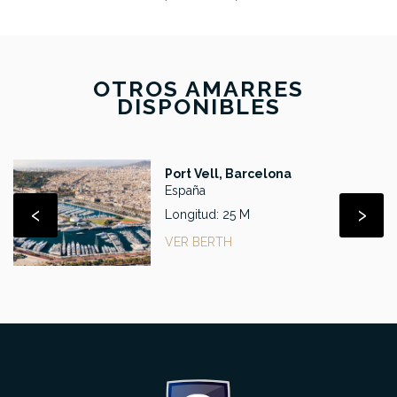
OTROS AMARRES
DISPONIBLES
Port Vell, Barcelona
España
‹
›
Longitud: 25 M
VER BERTH