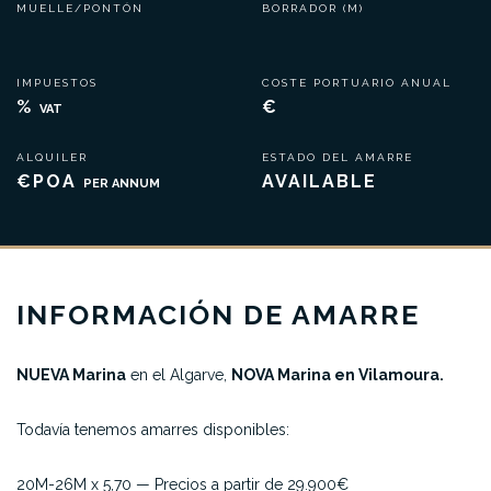
MUELLE/PONTÓN
BORRADOR (M)
IMPUESTOS
COSTE PORTUARIO ANUAL
%
€
VAT
ALQUILER
ESTADO DEL AMARRE
€POA
AVAILABLE
PER ANNUM
INFORMACIÓN DE AMARRE
NUEVA Marina
en el Algarve,
NOVA Marina en Vilamoura.
Todavía tenemos amarres disponibles:
20M-26M x 5,70 — Precios a partir de 29.900€