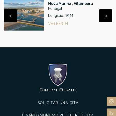
Nova Marina , Vilamoura
Portugal
‹
›
Longitud: 35 M
VER BERTH
SOLICITAR UNA CITA
H.VANEGMOND@DIRECTBERTH.COM