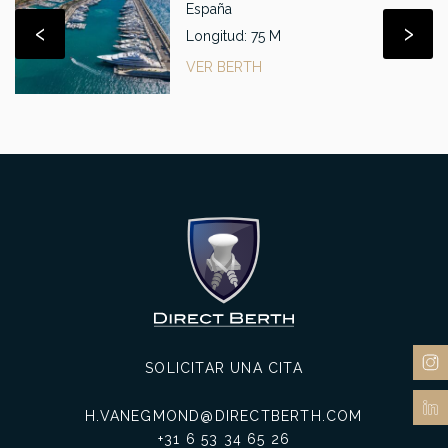
España
‹
›
Longitud: 75 M
VER BERTH
SOLICITAR UNA CITA
H.VANEGMOND@DIRECTBERTH.COM
+31 6 53 34 65 26