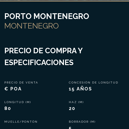
PORTO MONTENEGRO
MONTENEGRO
PRECIO DE COMPRA Y
ESPECIFICACIONES
PRECIO DE VENTA
CONCESIÓN DE LONGITUD
€ POA
15 AÑOS
LONGITUD (M)
HAZ (M)
80
20
MUELLE/PONTÓN
BORRADOR (M)
5