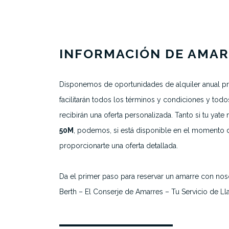
INFORMACIÓN DE AMA
Sobre nosotros
Disponemos de oportunidades de alquiler anual pre
Todos los amarres
facilitarán todos los términos y condiciones y todo
recibirán una oferta personalizada. Tanto si tu yate
Marinas destacadas
50M
, podemos, si está disponible en el momento d
Destinos
proporcionarte una oferta detallada.
Da el primer paso para reservar un amarre con nos
Berth – El Conserje de Amarres – Tu Servicio de L