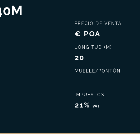
40M
PRECIO DE VENTA
€ POA
LONGITUD (M)
20
MUELLE/PONTÓN
Cierra el mejor trato
Amplio conocimiento
IMPUESTOS
21%
VAT