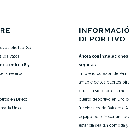
RRE
INFORMACI
DEPORTIVO
via solicitud. Se
s los yates
Ahora con instalaciones
SOLICITAR UNA CITA
 mide
entre 18 y
seguras
H.VANEGMOND@DIRECTBERTH.COM
e la reserva,
En pleno corazón de Palm
+31 6 53 34 65 26
amable de los puertos ofr
que han sido recientement
otros en Direct
puerto deportivo en uno d
2026 © Direct Berth - Webdesign by
WP Masters
lamada Única.
funcionales de Baleares. 
equipo por ofrecer un serv
estancia sea tan cómoda y