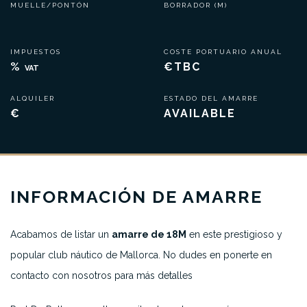
MUELLE/PONTÓN
BORRADOR (M)
IMPUESTOS
COSTE PORTUARIO ANUAL
%
€TBC
VAT
ALQUILER
ESTADO DEL AMARRE
€
AVAILABLE
INFORMACIÓN DE AMARRE
Acabamos de listar un
amarre de 18M
en este prestigioso y
popular club náutico de Mallorca. No dudes en ponerte en
contacto con nosotros para más detalles