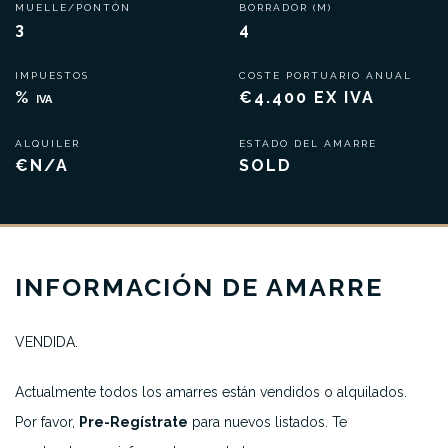
MUELLE/PONTÓN
BORRADOR (M)
3
4
IMPUESTOS
COSTE PORTUARIO ANUAL
%
€4.400 EX IVA
IVA
ALQUILER
ESTADO DEL AMARRE
€N/A
SOLD
INFORMACIÓN DE AMARRE
VENDIDA.
Actualmente todos los amarres están vendidos o alquilados.
Por favor,
Pre-Regístrate
para nuevos listados. Te