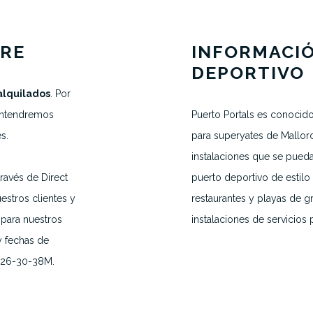
RRE
INFORMACI
DEPORTIVO
alquilados
. Por
SOLICITAR UNA CITA
antendremos
Puerto Portals es conocid
s.
para superyates de Mallorc
H.VANEGMOND@DIRECTBERTH.COM
+31 6 53 34 65 26
instalaciones que se pue
ravés de Direct
puerto deportivo de estilo 
estros clientes y
restaurantes y playas de g
2026 © Direct Berth - Webdesign by
WP Masters
 para nuestros
instalaciones de servicios 
y fechas de
8-26-30-38M.