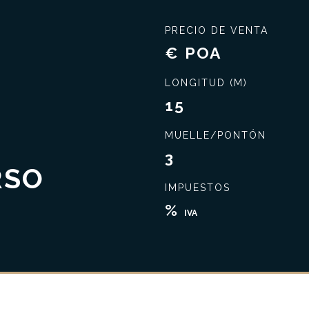
PRECIO DE VENTA
€ POA
LONGITUD (M)
15
MUELLE/PONTÓN
3
Cierra el mejor trato
Amplio conocimiento
RSO
IMPUESTOS
%
IVA