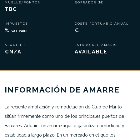
MUELLE/PONTÓN
BORRADOR (M)
TBC
IMPUESTOS
COSTE PORTUARIO ANUAL
%
€
VAT PAID
ALQUILER
ESTADO DEL AMARRE
€N/A
AVAILABLE
INFORMACIÓN DE AMARRE
La reciente ampliación y remodelación de Club de Mar lo
sitúan firmemente como uno de los principales puertos de
Baleares. Adquirir un amarre aquí te garantiza comodidad y
estabilidad a largo plazo. En un mercado en el que los