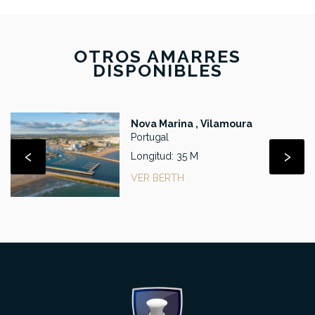
OTROS AMARRES
DISPONIBLES
Nova Marina , Vilamoura
Portugal
‹
›
Longitud: 35 M
VER BERTH