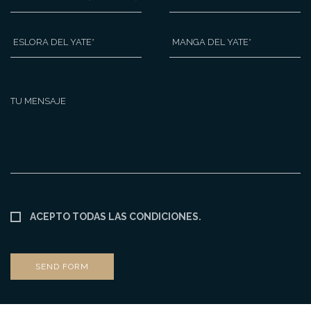
DE
DEPORTIVO
INTERÉS
DE
INTERÉS
ESLORA
MANGA
DEL
DEL
YATE
*
YATE
*
MENSAJE
ACEPTO TODAS LAS CONDICIONES.
CONSENTIMIENTO
SEND FORM