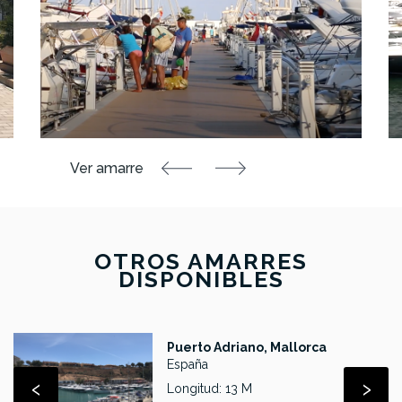
OTROS AMARRES
DISPONIBLES
Puerto Adriano, Mallorca
España
‹
›
Longitud: 13 M