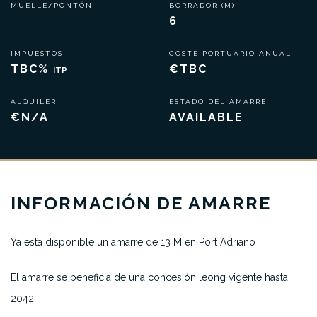
MUELLE/PONTÓN
BORRADOR (M)
6
IMPUESTOS
COSTE PORTUARIO ANUAL
TBC%
€TBC
ITP
ALQUILER
ESTADO DEL AMARRE
€N/A
AVAILABLE
INFORMACIÓN DE AMARRE
Ya está disponible un amarre de 13 M en Port Adriano
El amarre se beneficia de una concesión leong vigente hasta
2042.