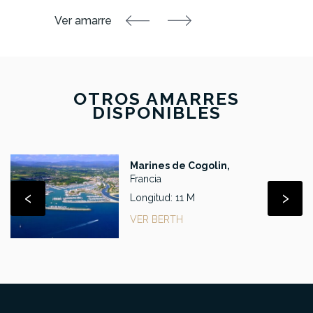
OTROS AMARRES
DISPONIBLES
Marines de Cogolin,
Francia
‹
›
Longitud: 11 M
VER BERTH