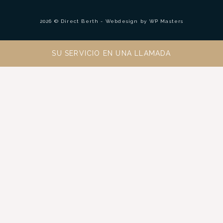
2026 © Direct Berth - Webdesign by
WP Masters
SU SERVICIO EN UNA LLAMADA