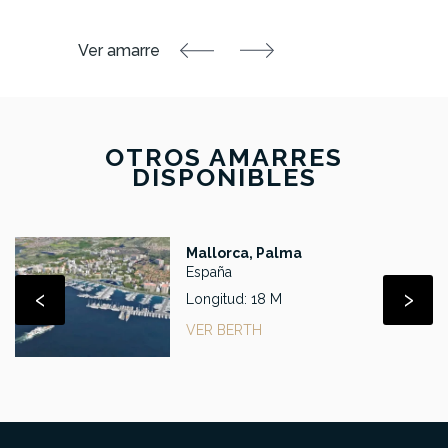
OTROS AMARRES
DISPONIBLES
Mallorca, Palma
España
‹
›
Longitud: 18 M
VER BERTH