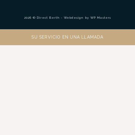
2026 © Direct Berth - Webdesign by
WP Masters
SU SERVICIO EN UNA LLAMADA