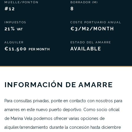
MUELLE/PONTÓN
BORRADOR (M)
#12
8
IMPUESTOS
COSTE PORTUARIO ANUAL
21%
€3/M2/MONTH
VAT
ALQUILER
ESTADO DEL AMARRE
€11.500
AVAILABLE
PER MONTH
INFORMACIÓN DE AMARRE
Para consultas privadas, ponte en contacto con nosotros para
amarres en este nuevo puerto deportivo. Como socio oficial
de Marina Vela podemos ofrecer varias opciones de
alquiler/arrendamiento durante la concesión hasta diciembre