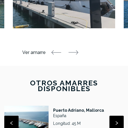
OTROS AMARRES
DISPONIBLES
Puerto Adriano, Mallorca
España
‹
›
Longitud: 45 M