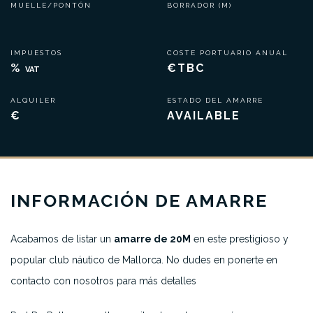
MUELLE/PONTÓN
BORRADOR (M)
IMPUESTOS
COSTE PORTUARIO ANUAL
%
€TBC
VAT
ALQUILER
ESTADO DEL AMARRE
€
AVAILABLE
INFORMACIÓN DE AMARRE
Acabamos de listar un
amarre de 20M
en este prestigioso y
popular club náutico de Mallorca. No dudes en ponerte en
contacto con nosotros para más detalles