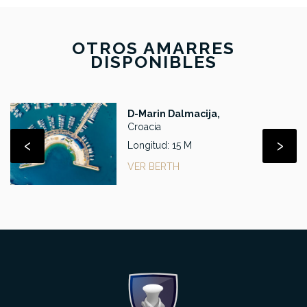
OTROS AMARRES
DISPONIBLES
D-Marin Dalmacija,
Croacia
‹
›
Longitud: 15 M
VER BERTH