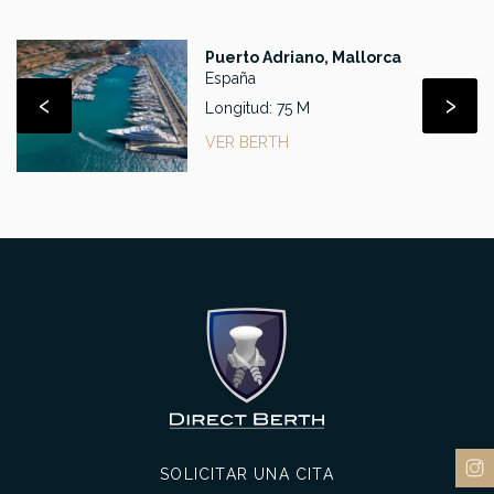
Puerto Adriano, Mallorca
España
‹
›
Longitud: 75 M
VER BERTH
SOLICITAR UNA CITA