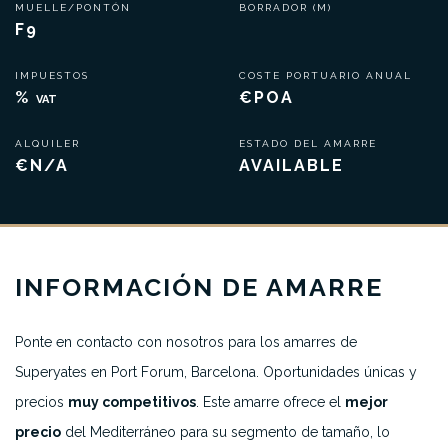
MUELLE/PONTÓN
BORRADOR (M)
F9
IMPUESTOS
COSTE PORTUARIO ANUAL
%
€POA
VAT
ALQUILER
ESTADO DEL AMARRE
€N/A
AVAILABLE
INFORMACIÓN DE AMARRE
Ponte en contacto con nosotros para los amarres de
Superyates en Port Forum, Barcelona. Oportunidades únicas y
precios
muy competitivos
. Este amarre ofrece el
mejor
precio
del Mediterráneo para su segmento de tamaño, lo