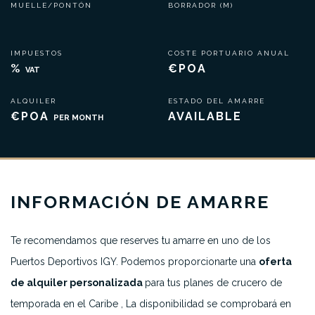
MUELLE/PONTÓN
BORRADOR (M)
IMPUESTOS
COSTE PORTUARIO ANUAL
%
€POA
VAT
ALQUILER
ESTADO DEL AMARRE
€POA
AVAILABLE
PER MONTH
INFORMACIÓN DE AMARRE
Te recomendamos que reserves tu amarre en uno de los
Puertos Deportivos IGY. Podemos proporcionarte una
oferta
de alquiler personalizada
para tus planes de crucero de
temporada en el Caribe , La disponibilidad se comprobará en