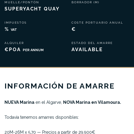
MUELLE/PONTÓN
BORRADOR (M)
SUPERYACHT QUAY
IMPUESTOS
COSTE PORTUARIO ANUAL
%
€
VAT
ALQUILER
ESTADO DEL AMARRE
€POA
AVAILABLE
PER ANNUM
INFORMACIÓN DE AMARRE
NUEVA Marina
en el Algarve,
NOVA Marina en Vilamoura.
Todavía tenemos amarres disponibles:
20M-26M x 5,70 — Precios a partir de 29.900€