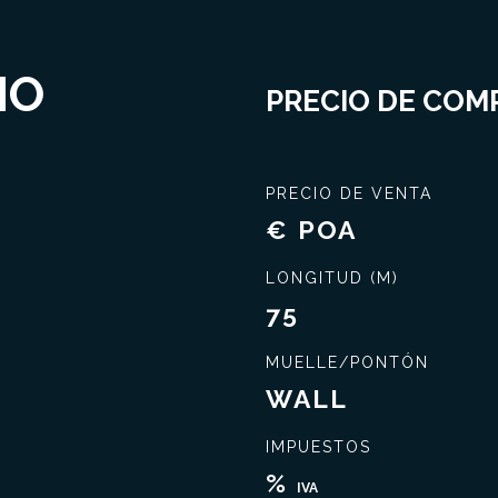
NO
PRECIO DE COMP
PRECIO DE VENTA
€ POA
LONGITUD (M)
75
MUELLE/PONTÓN
WALL
IMPUESTOS
Cierra el mejor trato
Amplio conocimiento
%
IVA