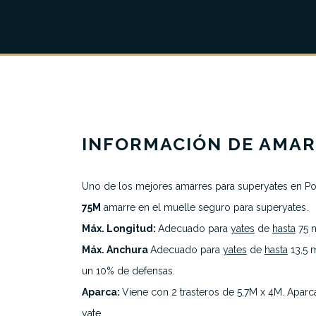
INFORMACIÓN DE AMA
Uno de los mejores amarres para superyates en Po
Sobre nosotros
75M
amarre
en
el muelle seguro para superyates.
Todos los amarres
Máx. Longitud:
Adecuado para
yates
de
hasta
75 m
Máx. Anchura
Adecuado para
yates
de
hasta
13,5 
Marinas destacadas
un 10% de defensas.
Destinos
Aparca:
Viene con 2 trasteros de 5,7M x 4M. Aparc
yate.