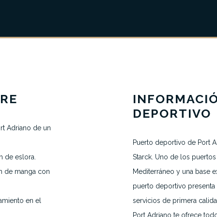
RRE
INFORMACI
DEPORTIVO
rt Adriano de un
Puerto deportivo de Port A
 de eslora.
Starck. Uno de los puerto
SOLICITAR UNA CITA
m de manga con
Mediterráneo y una base e
H.VANEGMOND@DIRECTBERTH.COM
puerto deportivo presenta
+31 6 53 34 65 26
amiento en el
servicios de primera calid
Port Adriano te ofrece tod