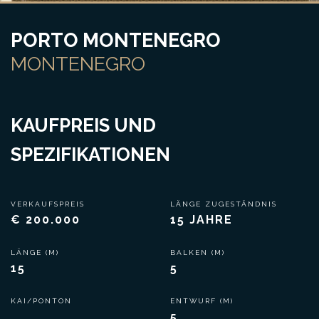
PORTO MONTENEGRO
MONTENEGRO
KAUFPREIS UND
SPEZIFIKATIONEN
VERKAUFSPREIS
LÄNGE ZUGESTÄNDNIS
€ 200.000
15 JAHRE
LÄNGE (M)
BALKEN (M)
15
5
KAI/PONTON
ENTWURF (M)
5