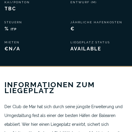
KAI/PONTON
ENTWURF (M)
TBC
STEUERN
JÄHRLICHE HAFENKOSTEN
%
€
ITP
MIETEN
LIEGEPLATZ STATUS
€N/A
AVAILABLE
INFORMATIONEN ZUM
LIEGEPLATZ
Der Club de Mar hat sich durch seine jüngste Erweiterung und
Umgestaltung fest als einer der besten Häfen der Balearen
etabliert. Wer hier einen Liegeplatz erwirbt, sichert sich