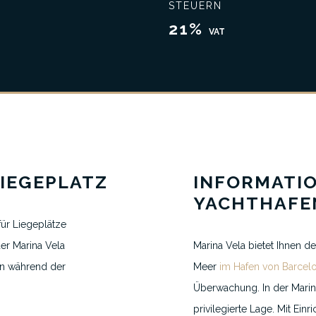
STEUERN
Schließen Sie das beste Geschäft ab
Umfassende Kennt
21%
VAT
IEGEPLATZ
INFORMATI
YACHTHAFE
für Liegeplätze
der Marina Vela
Marina Vela bietet Ihnen 
en während der
Meer
im Hafen von Barcel
Überwachung. In der Marin
VEREINBAREN SIE EINEN TERMIN
privilegierte Lage. Mit Ein