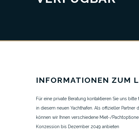
Vertrauen & Transparenz
INFORMATIONEN ZUM L
Für eine private Beratung kontaktieren Sie uns bitte 
in diesem neuen Yachthafen. Als offizieller Partner 
Über uns
können wir Ihnen verschiedene Miet-/Pachtoption
Alle Liegeplatzinserate
Konzession bis Dezember 2049 anbieten
Ausgewählte Yachthäfen