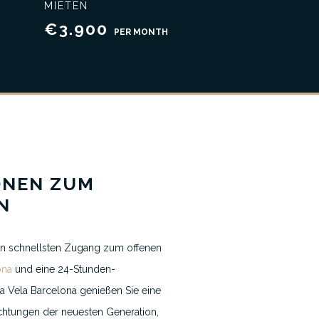
MIETEN
nisse
Exklusiver Service
€3.900
PER MONTH
ONEN ZUM
N
den schnellsten Zugang zum offenen
ona
und eine 24-Stunden-
a Vela Barcelona genießen Sie eine
richtungen der neuesten Generation,
Nachrichten & Blogs