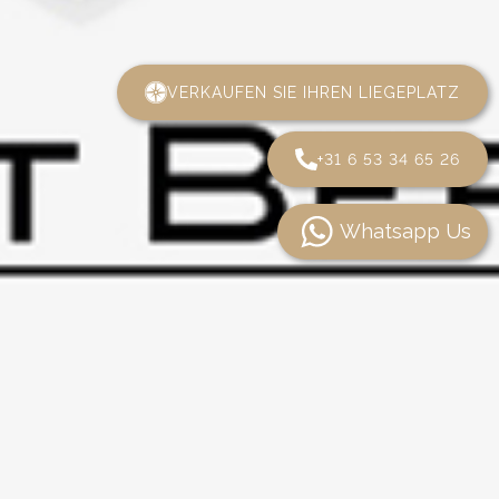
VERKAUFEN SIE IHREN LIEGEPLATZ
+31 6 53 34 65 26
Whatsapp Us