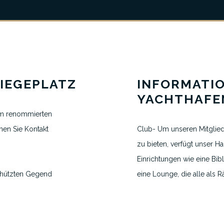
VEREINBAREN SIE EINEN TERMIN
H.VANEGMOND@DIRECTBERTH.COM
IEGEPLATZ
INFORMATI
+31 6 53 34 65 26
YACHTHAFE
em renommierten
men
Sie Kontakt
Club- Um unseren Mitglie
2026 © Direct Berth - Webdesign by
WP Masters
zu bieten, verfügt unser H
Einrichtungen wie eine Bi
chützten Gegend
eine Lounge, die alle als
400 Meter langen
Aktivitäten dienen. Dies is
 de Pollença
Ihre Segeltörns und ein Tr
r Länge
Freundschaften in der Wel