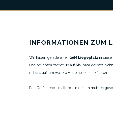
Über uns
Alle Liegeplatzinserate
Ausgewählte Yachthäfen
INFORMATIONEN ZUM L
Reiseziele
Wir haben gerade einen
20M Liegeplatz
in dies
und beliebten Yachtclub auf Mallorca gelistet.
Neh
mit uns auf, um weitere Einzelheiten zu erfahren
Port De Pollenca, mallorca,
in der am meisten ges
der Bucht von Pollensa gelegen und durch einen 
Deich geschützt, verfügt der Reial Club Nàutic Port
über insgesamt 378 Liegeplätze für Boote mit eine