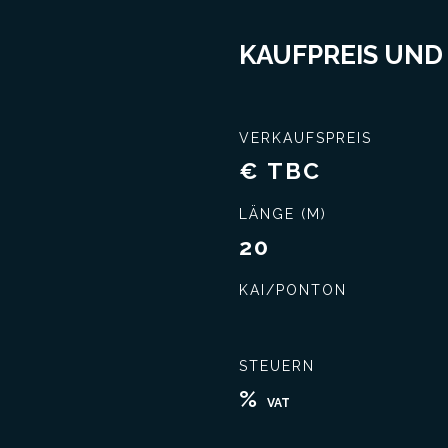
KAUFPREIS UND
VERKAUFSPREIS
€ TBC
Schließen Sie das beste Geschäft ab
Umfassende Kennt
LÄNGE (M)
20
KAI/PONTON
STEUERN
%
VAT