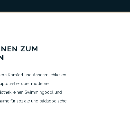
Nachrichten & Blogs
ONEN ZUM
Kontakt
N
dern Komfort und Annehmlichkeiten
auptquartier über moderne
bliothek, einen Swimmingpool und
 Räume für soziale und pädagogische
t der Ausgangs- und Zielpunkt für
effpunkt, an dem dauerhafte
t des Segelns geschlossen werden.