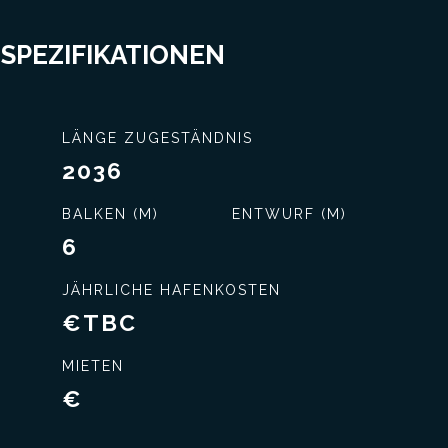
 SPEZIFIKATIONEN
LÄNGE ZUGESTÄNDNIS
2036
nisse
Exklusiver Service
BALKEN (M)
ENTWURF (M)
6
JÄHRLICHE HAFENKOSTEN
€TBC
MIETEN
€