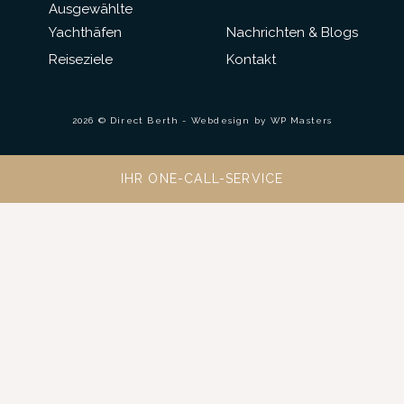
Ausgewählte
Yachthäfen
Nachrichten & Blogs
Reiseziele
Kontakt
2026 © Direct Berth - Webdesign by
WP Masters
IHR ONE-CALL-SERVICE