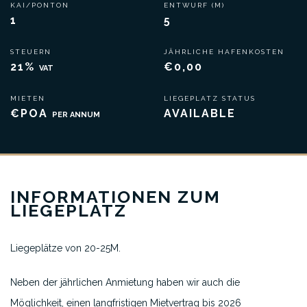
KAI/PONTON
ENTWURF (M)
1
5
STEUERN
JÄHRLICHE HAFENKOSTEN
21%
€0,00
VAT
MIETEN
LIEGEPLATZ STATUS
€POA
AVAILABLE
PER ANNUM
INFORMATIONEN ZUM
LIEGEPLATZ
Liegeplätze von 20-25M.
Neben der jährlichen Anmietung haben wir auch die
Möglichkeit, einen langfristigen Mietvertrag bis 2026