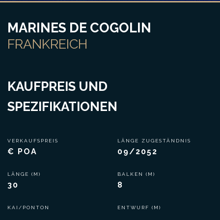
MARINES DE COGOLIN
FRANKREICH
KAUFPREIS UND
SPEZIFIKATIONEN
VERKAUFSPREIS
LÄNGE ZUGESTÄNDNIS
€ POA
09/2052
LÄNGE (M)
BALKEN (M)
30
8
KAI/PONTON
ENTWURF (M)