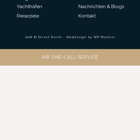
Yachthäfen
Nachrichten & Blogs
Reiseziele
Kontakt
2026 © Direct Berth - Webdesign by
WP Masters
IHR ONE-CALL-SERVICE