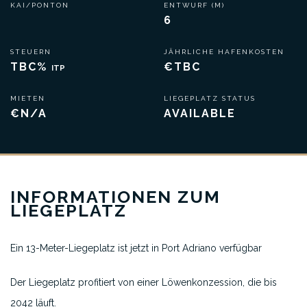
KAI/PONTON
ENTWURF (M)
6
STEUERN
JÄHRLICHE HAFENKOSTEN
TBC%
€TBC
ITP
MIETEN
LIEGEPLATZ STATUS
€N/A
AVAILABLE
INFORMATIONEN ZUM
LIEGEPLATZ
Ein 13-Meter-Liegeplatz ist jetzt in Port Adriano verfügbar
Der Liegeplatz profitiert von einer Löwenkonzession, die bis
2042 läuft.