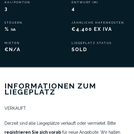
KAI/PONTON
ENTWURF (M)
3
4
STEUERN
JÄHRLICHE HAFENKOSTEN
%
€4.400 EX IVA
IVA
MIETEN
LIEGEPLATZ STATUS
€N/A
SOLD
INFORMATIONEN ZUM
LIEGEPLATZ
VERKAUFT.
Derzeit sind alle Liegeplätze verkauft oder vermietet. Bitte
registrieren Sie sich vorab
für neue Angebote. Wir halten