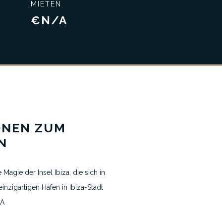
MIETEN
nisse
Exklusiver Service
€N/A
ONEN ZUM
N
 Magie der Insel Ibiza, die sich in
inzigartigen Hafen in Ibiza-Stadt
ZA
Nachrichten & Blogs