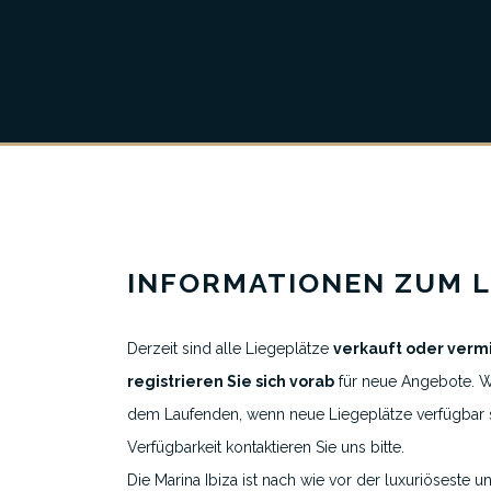
Vertrauen & Transparenz
INFORMATIONEN ZUM L
Derzeit sind alle Liegeplätze
verkauft oder verm
registrieren Sie sich vorab
für neue Angebote. Wi
Über uns
dem Laufenden, wenn neue Liegeplätze verfügbar s
Alle Liegeplatzinserate
Verfügbarkeit kontaktieren Sie uns bitte.
Die Marina Ibiza ist nach wie vor der luxuriöseste 
Ausgewählte Yachthäfen