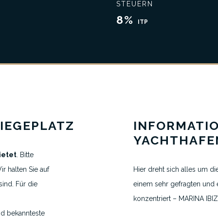
STEUERN
Schließen Sie das beste Geschäft ab
Umfassende Kennt
8%
ITP
IEGEPLATZ
INFORMATI
YACHTHAFE
ietet
. Bitte
r halten Sie auf
Hier dreht sich alles um die
ind. Für die
einem sehr gefragten und e
konzentriert – MARINA IBI
VEREINBAREN SIE EINEN TERMIN
und bekannteste