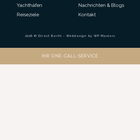
Yachthäfen
Nachrichten & Blogs
Reiseziele
Kontakt
2026 © Direct Berth - Webdesign by
WP Masters
IHR ONE-CALL-SERVICE