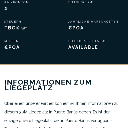
KAI/PONTON
ENTWURF (M)
2
STEUERN
JÄHRLICHE HAFENKOSTEN
TBC%
€POA
VAT
MIETEN
LIEGEPLATZ STATUS
€POA
AVAILABLE
INFORMATIONEN ZUM
LIEGEPLATZ
Über einen unserer Partner können wir Ihnen Informationen zu
diesem 30M Liegeplatz in Puerto Banús geben. Es ist der
einzige private Liegeplatz, der in Puerto Banús verfügbar ist.