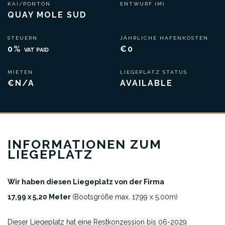
KAI/PONTON
ENTWURF (M)
QUAY MOLE SUD
STEUERN
JÄHRLICHE HAFENKOSTEN
0%
€0
VAT PAID
MIETEN
LIEGEPLATZ STATUS
€N/A
AVAILABLE
INFORMATIONEN ZUM
LIEGEPLATZ
Wir haben diesen Liegeplatz von der Firma
17,99 x 5,20 Meter
(Bootsgröße max. 17.99 x 5.00m)
Dieser Liegeplatz hat eine Restkonzession bis 06-2029