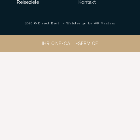
Reiseziele
Kontakt
2026 © Direct Berth - Webdesign by
WP Masters
IHR ONE-CALL-SERVICE