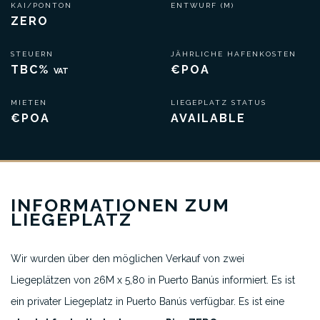
KAI/PONTON
ENTWURF (M)
ZERO
STEUERN
JÄHRLICHE HAFENKOSTEN
TBC%
€POA
VAT
MIETEN
LIEGEPLATZ STATUS
€POA
AVAILABLE
INFORMATIONEN ZUM
LIEGEPLATZ
Wir wurden über den möglichen Verkauf von zwei
Liegeplätzen von 26M x 5,80 in Puerto Banús informiert. Es ist
ein privater Liegeplatz in Puerto Banús verfügbar. Es ist eine