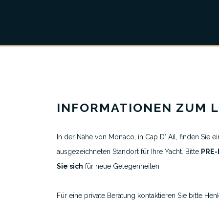
Über uns
Alle Liegeplatzinserate
INFORMATIONEN ZUM L
Ausgewählte Yachthäfen
Reiseziele
In der Nähe von Monaco, in Cap D‘ Ail, finden Sie e
ausgezeichneten Standort für Ihre Yacht. Bitte
PRE-
Sie sich
für neue Gelegenheiten
Für eine private Beratung kontaktieren Sie bitte Henk