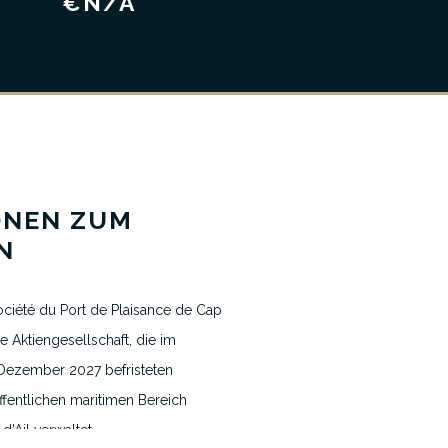
€N/A
ONEN ZUM
Nachrichten & Blogs
N
Kontakt
ciété du Port de Plaisance de Cap
vate Aktiengesellschaft, die im
Dezember 2027 befristeten
fentlichen maritimen Bereich
’Ail verwaltet.