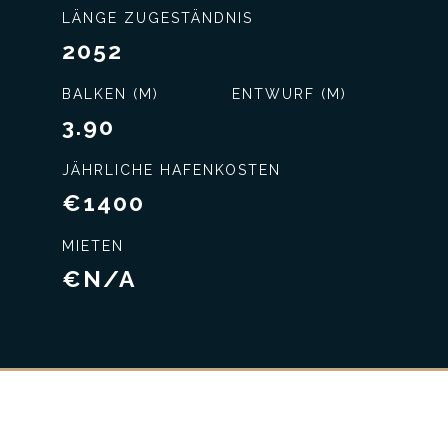
LÄNGE ZUGESTÄNDNIS
2052
BALKEN (M)
ENTWURF (M)
3.90
JÄHRLICHE HAFENKOSTEN
€1400
MIETEN
€N/A
nisse
Exklusiver Service