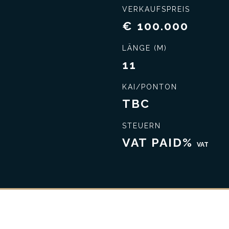
VERKAUFSPREIS
€ 100.000
LÄNGE (M)
11
KAI/PONTON
TBC
STEUERN
VAT PAID%
VAT
Schließen Sie das beste Geschäft ab
Umfassende Kennt