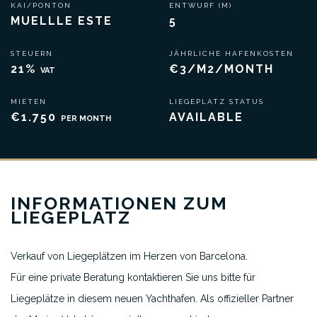
KAI/PONTON
ENTWURF (M)
MUELLLE ESTE
5
STEUERN
JÄHRLICHE HAFENKOSTEN
21%
€3/M2/MONTH
VAT
MIETEN
LIEGEPLATZ STATUS
€1.750
AVAILABLE
PER MONTH
INFORMATIONEN ZUM
LIEGEPLATZ
Verkauf von Liegeplätzen im Herzen von Barcelona.
Für eine private Beratung kontaktieren Sie uns bitte für
Liegeplätze in diesem neuen Yachthafen. Als offizieller Partner