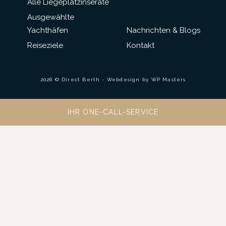
Alle Liegeplatzinserate
Ausgewählte
Yachthäfen
Nachrichten & Blogs
Reiseziele
Kontakt
2026 © Direct Berth - Webdesign by
WP Masters
IHR ONE-CALL-SERVICE