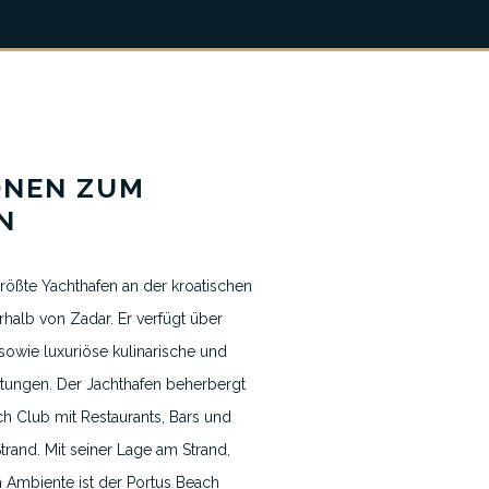
ONEN ZUM
N
größte Yachthafen an der kroatischen
rhalb von Zadar. Er verfügt über
 sowie luxuriöse kulinarische und
Nachrichten & Blogs
stungen. Der Jachthafen beherbergt
Kontakt
h Club mit Restaurants, Bars und
and. Mit seiner Lage am Strand,
Ambiente ist der Portus Beach