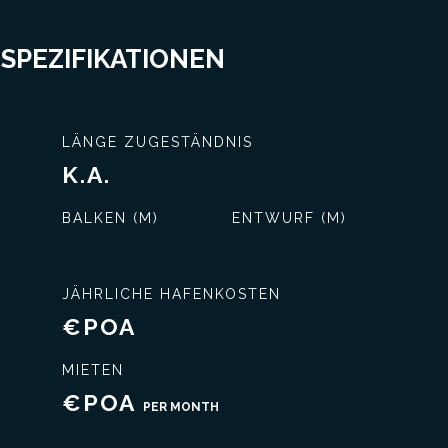
 SPEZIFIKATIONEN
LÄNGE ZUGESTÄNDNIS
K.A.
BALKEN (M)
ENTWURF (M)
JÄHRLICHE HAFENKOSTEN
€POA
nisse
Exklusiver Service
MIETEN
€POA
PER MONTH