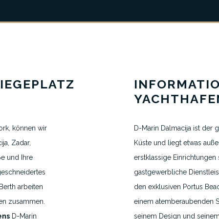
IEGEPLATZ
INFORMATI
YACHTHAFE
ork, können wir
D-Marin Dalmacija ist der 
VEREINBAREN SIE EINEN TERMIN
ja, Zadar,
Küste und liegt etwas auße
ße und Ihre
erstklassige Einrichtungen
H.VANEGMOND@DIRECTBERTH.COM
geschneidertes
gastgewerbliche Dienstlei
+31 6 53 34 65 26
Berth arbeiten
den exklusiven Portus Beac
ngen zusammen.
einem atemberaubenden Str
ens
D-Marin
seinem Design und seinem 
2026 © Direct Berth - Webdesign by
WP Masters