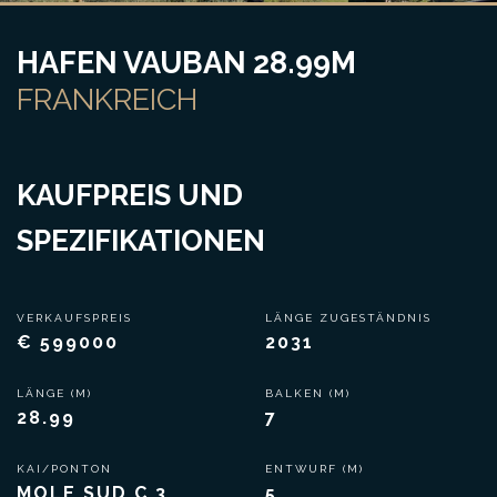
HAFEN VAUBAN 28.99M
FRANKREICH
KAUFPREIS UND
SPEZIFIKATIONEN
VERKAUFSPREIS
LÄNGE ZUGESTÄNDNIS
€ 599000
2031
LÄNGE (M)
BALKEN (M)
28.99
7
KAI/PONTON
ENTWURF (M)
MOLE SUD C 3
5