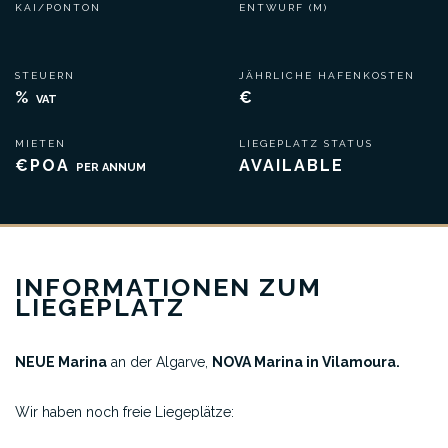
KAI/PONTON
ENTWURF (M)
STEUERN
JÄHRLICHE HAFENKOSTEN
%
€
VAT
MIETEN
LIEGEPLATZ STATUS
€POA
AVAILABLE
PER ANNUM
INFORMATIONEN ZUM
LIEGEPLATZ
NEUE Marina
an der Algarve,
NOVA Marina in Vilamoura.
Wir haben noch freie Liegeplätze: