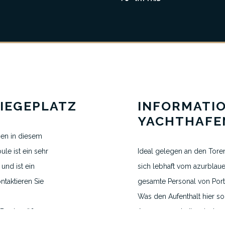
VEREINBAREN SIE EINEN TERMIN
IEGEPLATZ
INFORMATI
H.VANEGMOND@DIRECTBERTH.COM
YACHTHAFE
+31 6 53 34 65 26
zen in diesem
le ist ein sehr
Ideal gelegen an den Toren
2026 © Direct Berth - Webdesign by
WP Masters
und ist ein
sich lebhaft vom azurblau
ontaktieren Sie
gesamte Personal von Port
Was den Aufenthalt hier so
(Bootsgröße
Ausgewogenheit zwischen 