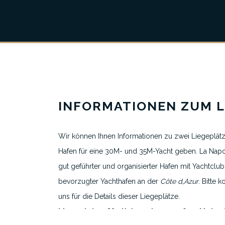
Über uns
Alle Liegeplatzinserate
Ausgewählte Yachthäfen
INFORMATIONEN ZUM L
Reiseziele
Wir können Ihnen Informationen zu zwei Liegeplät
Hafen für eine 30M- und 35M-Yacht geben. La Napou
gut geführter und organisierter Hafen mit Yachtclub 
bevorzugter Yachthafen an der
Côte d
‚
Azur
. Bitte k
uns für die Details dieser Liegeplätze.
Liegeplatzgröße Kategorie 7 : 35 x 8,00 Meter