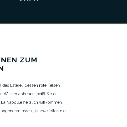
Nachrichten & Blogs
ONEN ZUM
N
Kontakt
 des Esterel, dessen rote Felsen
en Wasser abheben, heißt Sie das
 La Napoule herzlich willkommen.
 angenehm macht, ist zweifellos die
der Schönheit des Ortes, seinen