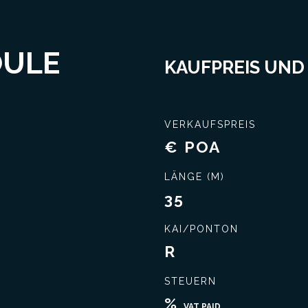
OULE
KAUFPREIS UND
VERKAUFSPREIS
€ POA
Schließen Sie das beste Geschäft ab
Umfassende Kennt
LÄNGE (M)
35
KAI/PONTON
R
STEUERN
%
VAT PAID