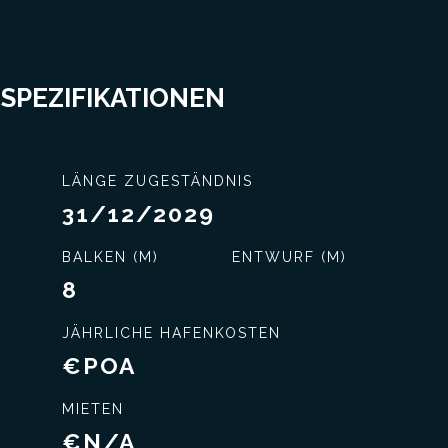
 SPEZIFIKATIONEN
LÄNGE ZUGESTÄNDNIS
31/12/2029
nisse
Exklusiver Service
BALKEN (M)
ENTWURF (M)
8
JÄHRLICHE HAFENKOSTEN
€POA
MIETEN
€N/A