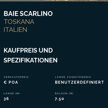
BAIE SCARLINO
TOSKANA
ITALIEN
KAUFPREIS UND
SPEZIFIKATIONEN
VERKAUFSPREIS
LÄNGE ZUGESTÄNDNIS
€ POA
BENUTZERDEFINIERT
LÄNGE (M)
BALKEN (M)
36
7.50