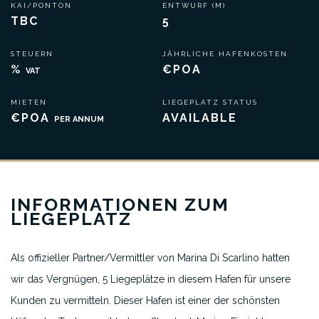
KAI/PONTON
ENTWURF (M)
TBC
5
STEUERN
JÄHRLICHE HAFENKOSTEN
%
€POA
VAT
MIETEN
LIEGEPLATZ STATUS
€POA
AVAILABLE
PER ANNUM
INFORMATIONEN ZUM
LIEGEPLATZ
Als offizieller Partner/Vermittler von Marina Di Scarlino hatten
wir das Vergnügen, 5 Liegeplätze in diesem Hafen für unsere
Kunden zu vermitteln. Dieser Hafen ist einer der schönsten