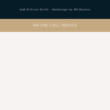
2026 © Direct Berth - Webdesign by
WP Masters
IHR ONE-CALL-SERVICE