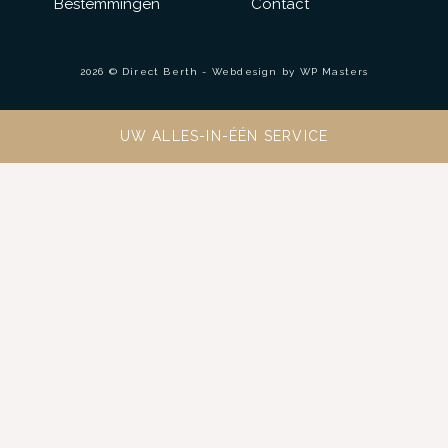
Bestemmingen
Contact
2026 © Direct Berth - Webdesign by
WP Masters
UW ALLES-IN-ÉÉN SERVICE