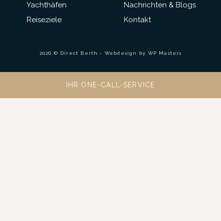
Yachthäfen
Nachrichten & Blogs
Reiseziele
Kontakt
2026 © Direct Berth - Webdesign by
WP Masters
IHR ONE-CALL-SERVICE