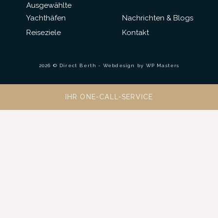
Ausgewählte
Yachthäfen
Nachrichten & Blogs
Reiseziele
Kontakt
2026 © Direct Berth - Webdesign by
WP Masters
IHR ONE-CALL-SERVICE