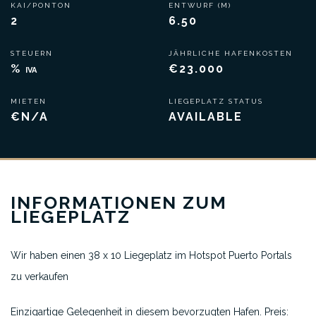
KAI/PONTON
ENTWURF (M)
2
6.50
STEUERN
JÄHRLICHE HAFENKOSTEN
%
€23.000
IVA
MIETEN
LIEGEPLATZ STATUS
€N/A
AVAILABLE
INFORMATIONEN ZUM
LIEGEPLATZ
Wir haben einen 38 x 10 Liegeplatz im Hotspot Puerto Portals
zu verkaufen
Einzigartige Gelegenheit in diesem bevorzugten Hafen. Preis: