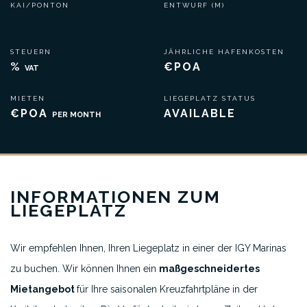
KAI/PONTON
ENTWURF (M)
STEUERN
JÄHRLICHE HAFENKOSTEN
%
€POA
VAT
MIETEN
LIEGEPLATZ STATUS
€POA
AVAILABLE
PER MONTH
INFORMATIONEN ZUM
LIEGEPLATZ
Wir empfehlen Ihnen, Ihren Liegeplatz in einer der IGY Marinas
zu buchen. Wir können Ihnen ein
maßgeschneidertes
Mietangebot
für Ihre saisonalen Kreuzfahrtpläne in der