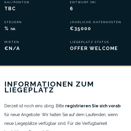
KAI/PONTON
ENTWURF (M)
TBC
6
STEUERN
JÄHRLICHE HAFENKOSTEN
%
€35000
IVA
MIETEN
LIEGEPLATZ STATUS
€N/A
OFFER WELCOME
INFORMATIONEN ZUM
LIEGEPLATZ
Derzeit ist noch eins übrig. Bitte
registrieren Sie sich vorab
für neue Angebote. Wir halten Sie auf dem Laufenden, wenn
neue Liegeplätze verfügbar sind. Für die Verfügbarkeit