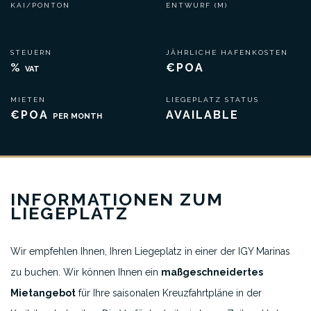
KAI/PONTON
ENTWURF (M)
STEUERN
JÄHRLICHE HAFENKOSTEN
%
€POA
VAT
MIETEN
LIEGEPLATZ STATUS
€POA
AVAILABLE
PER MONTH
INFORMATIONEN ZUM
LIEGEPLATZ
Wir empfehlen Ihnen, Ihren Liegeplatz in einer der IGY Marinas
zu buchen. Wir können Ihnen ein
maßgeschneidertes
Mietangebot
für Ihre saisonalen Kreuzfahrtpläne in der