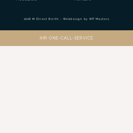
2026 © Direct Berth - Webdesign by
WP Masters
IHR ONE-CALL-SERVICE