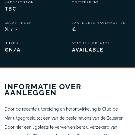
KADE/PONTON
ONTWERP (M)
TBC
BELASTINGEN
JAARLIJKSE HAVENKOSTEN
%
€
ITP
HUREN
STATUS LIGPLAATS
€N/A
AVAILABLE
INFORMATIE OVER
AANLEGGEN
Door de recente uitbreiding en herontwikkeling is Club de
Mar uitgegroeid tot een van de beste havens van de Balearen.
Door hier een ligplaats te verwerven bent u verzekerd van