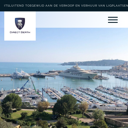
UITSLUITEND TOEGEWIJD AAN DE VERKOOP EN VERHUUR VAN LIGPLAATSE