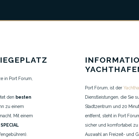
IEGEPLATZ
INFORMATI
YACHTHAFE
ze in Port Forum,
Port Fòrum, ist der
Yachtha
etet den
besten
Dienstleistungen, die Sie 
VEREINBAREN SIE EINEN TERMIN
ihn zu einem
Stadtzentrum und 20 Minut
H.VANEGMOND@DIRECTBERTH.COM
macht. Mit einem
entfernt, steht in Port Fòru
+31 6 53 34 65 26
n
SPECIAL
sicher und komfortabel zu 
fengebühren).
Auswahl an Freizeit- und Ge