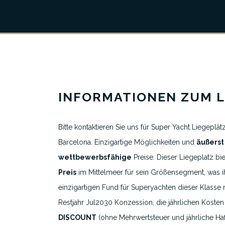
INFORMATIONEN ZUM L
Bitte kontaktieren Sie uns für Super Yacht Liegeplät
Über uns
Barcelona. Einzigartige Möglichkeiten und
äußerst
Alle Liegeplatzinserate
wettbewerbsfähige
Preise. Dieser Liegeplatz bi
Preis
im Mittelmeer für sein Größensegment, was 
Ausgewählte Yachthäfen
einzigartigen Fund für Superyachten dieser Klasse 
Reiseziele
Restjahr Jul2030 Konzession, die jährlichen Koste
DISCOUNT
(ohne Mehrwertsteuer und jährliche Ha