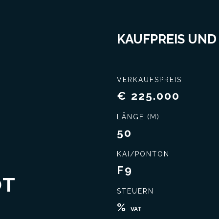
KAUFPREIS UND
VERKAUFSPREIS
€ 225.000
LÄNGE (M)
50
KAI/PONTON
F9
OT
STEUERN
Schließen Sie das beste Geschäft ab
Umfassende Kennt
%
VAT